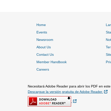
Home
La
Events
Sta
Newsroom
Not
About Us
Ter
Contact Us
Sit
Member Handbook
Pri
Careers
Necesitará Adobe Reader para abrir los PDF en este s
Si
Descargue la versión gratuita de Adobe Reader.
Sitio Externo