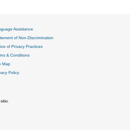
nguage Assistance
tement of Non-Discrimination
ice of Privacy Practices
ms & Conditions
e Map
vacy Policy
itio.
tio Externo