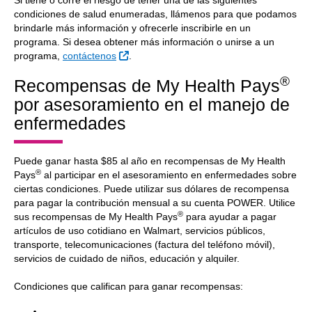
Si tiene o corre el riesgo de tener una de las siguientes
condiciones de salud enumeradas, llámenos para que podamos
brindarle más información y ofrecerle inscribirle en un
programa. Si desea obtener más información o unirse a un
Sitio Externo
programa,
contáctenos
.
®
Recompensas de My Health Pays
por asesoramiento en el manejo de
enfermedades
Puede ganar hasta $85 al año en recompensas de My Health
®
Pays
al participar en el asesoramiento en enfermedades sobre
ciertas condiciones. Puede utilizar sus dólares de recompensa
para pagar la contribución mensual a su cuenta POWER. Utilice
®
sus recompensas de My Health Pays
para ayudar a pagar
artículos de uso cotidiano en Walmart, servicios públicos,
transporte, telecomunicaciones (factura del teléfono móvil),
servicios de cuidado de niños, educación y alquiler.
Condiciones que califican para ganar recompensas: